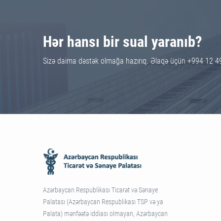
Hər hansı bir sual yaranıb?
Sizə daima dəstək olmağa hazırıq. Əlaqə üçün +994 12 4
Azərbaycan Respublikası Ticarət və Sənaye
Palatası (Azərbaycan Respublikası TSP və ya
Palata) mənfəətə iddiası olmayan, Azərbaycan