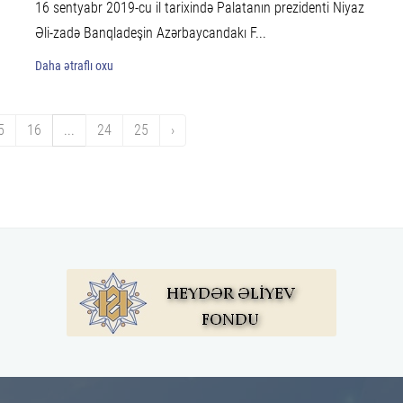
16 sentyabr 2019-cu il tarixində Palatanın prezidenti Niyaz
Əli-zadə Banqladeşin Azərbaycandakı F...
Daha ətraflı oxu
5
16
...
24
25
›