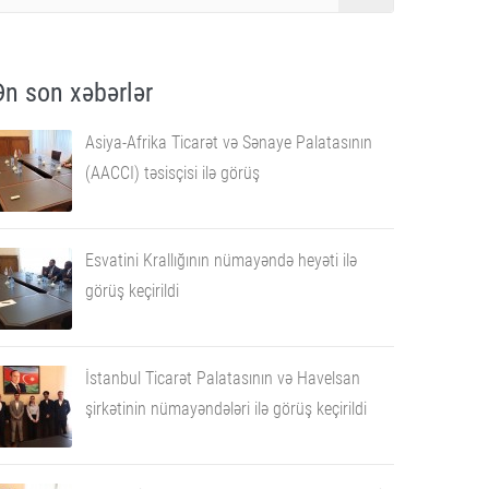
Ən son xəbərlər
Asiya-Afrika Ticarət və Sənaye Palatasının
(AACCI) təsisçisi ilə görüş
Esvatini Krallığının nümayəndə heyəti ilə
görüş keçirildi
İstanbul Ticarət Palatasının və Havelsan
şirkətinin nümayəndələri ilə görüş keçirildi