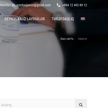
hamber.az, azerbaijancci@gmail.com
+994 12 492 89 12
BEYNƏLXALQ LAYIHƏLƏR
TƏRƏFDAŞLIQ
Əsas səhifə
Xəbərlər