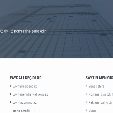
92 89 12 nömrəsinə zəng edin
FAYDALI KEÇIDLƏR
SAYTIN MENYU
www.president.az
Əsas səhifə
www.mehriban-aliyeva.az
Kommersiya təklif
www.azpromo.az
Reklam fəaliyyəti
Jurnal
Daha ətraflı