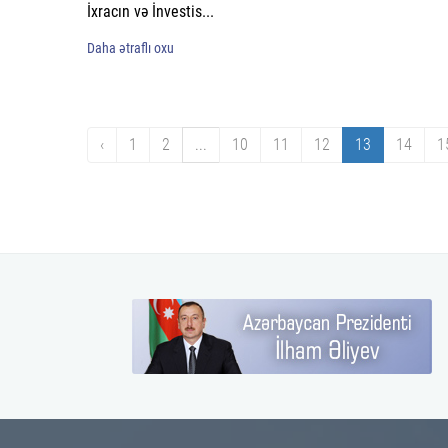
İxracın və İnvestis...
Daha ətraflı oxu
‹
1
2
...
10
11
12
13
14
1