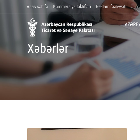
Əsas səhifə
Kommersiya təklifləri
Reklam fəaliyyəti
Jurn
AZƏRB
Xəbərlər