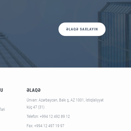
ƏLAQƏ SAXLAYIN
SU
ƏLAQƏ
Ünvan
: Azərbaycan, Bakı ş, AZ 1001, İstiqlaliyyət
küç 47 (31)
ləri
Telefon
: +994 12 492 89 12
Fax
: +994 12 497 19 97