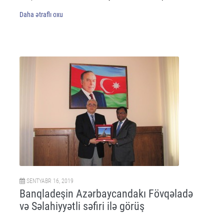
Daha ətraflı oxu
SENTYABR 16, 2019
Banqladeşin Azərbaycandakı Fövqəladə
və Səlahiyyətli səfiri ilə görüş