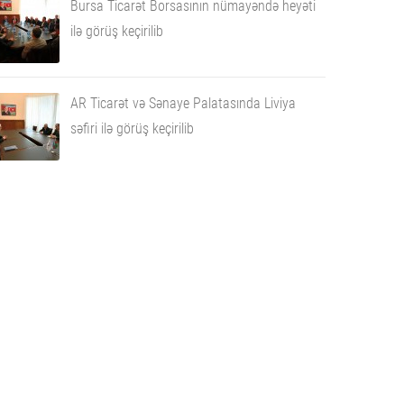
Bursa Ticarət Borsasının nümayəndə heyəti
ilə görüş keçirilib
AR Ticarət və Sənaye Palatasında Liviya
səfiri ilə görüş keçirilib