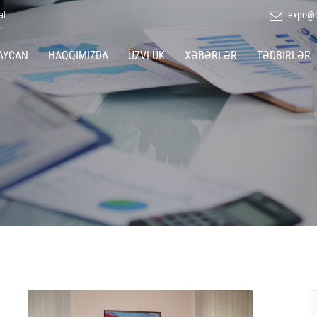
al
expo@c
AYCAN
HAQQIMIZDA
ÜZVLÜK
XƏBƏRLƏR
TƏDBIRLƏR