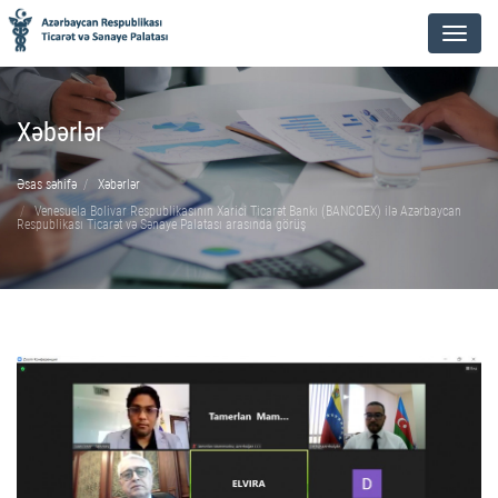
Menu
Xəbərlər
Əsas səhifə
Xəbərlər
Venesuela Bolivar Respublikasının Xarici Ticarət Bankı (BANCOEX) ilə Azərbaycan
Respublikası Ticarət və Sənaye Palatası arasında görüş