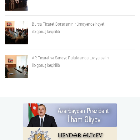
Bursa Ticarət Borsasının nümayəndə heyəti
ilə görüş keçirilib
AR Ticarət və Sənaye Palatasında Liviya səfiri
ilə görüş keçirilib