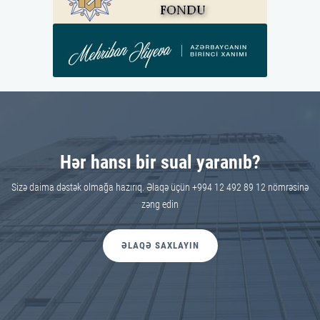
Hər hansı bir sual yaranıb?
Sizə daima dəstək olmağa hazırıq. Əlaqə üçün +994 12 492 89 12 nömrəsinə
zəng edin
ƏLAQƏ SAXLAYIN