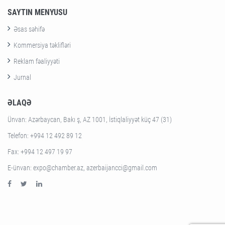
SAYTIN MENYUSU
Əsas səhifə
Kommersiya təklifləri
Reklam fəaliyyəti
Jurnal
ƏLAQƏ
Ünvan
: Azərbaycan, Bakı ş, AZ 1001, İstiqlaliyyət küç 47 (31)
Telefon
: +994 12 492 89 12
Fax
: +994 12 497 19 97
E-ünvan
: expo@chamber.az, azerbaijancci@gmail.com