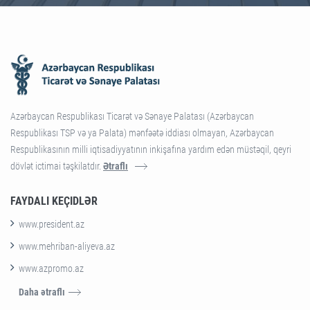
Azərbaycan Respublikası Ticarət və Sənaye Palatası (Azərbaycan
Respublikası TSP və ya Palata) mənfəətə iddiası olmayan, Azərbaycan
Respublikasının milli iqtisadiyyatının inkişafına yardım edən müstəqil, qeyri
dövlət ictimai təşkilatdır.
Ətraflı
FAYDALI KEÇIDLƏR
www.president.az
www.mehriban-aliyeva.az
www.azpromo.az
Daha ətraflı