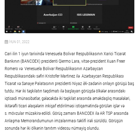
İYUN 01, 2022
Cari ilin 1 iyun tarixində Venesuela Bolivar Respublikasının Xarici Ticarət
Bankının (BANCOEX) prezidenti Qiermo Lara, vitse-prezident Xuan Freer
Romero və Venesuela Bolivar Respublikasının Azərbaycan
Respublikasındakı səfiri Kristofer Martinez ilə Azərbaycan Respublikası
Ticarət və Sənaye Palatasının prezidenti Niyaz Əli-zadənin onlayn görüşü baş
tutdu. Hər iki təşkilatın təqdimatı ilə başlayan görüşdə ölkələr arasındakı
iqtisadi münasibətlər, gələcəkdə iki təşkilat arasında əməkdaşlıq məsələləri,
ikitərəfli ticari əlaqələrin inkişaf etdirilməsi istiqamətində görülən işlər və
s.
mövzular
müzakirə edildi. Görüş zamanı BANCOEX ilə AR TSP arasında
Anlaşma Memorandumunun imzalanması təklifi irəli sürüldü. Görüşün
sonunda hər iki ölkənin tanıtım videosu nümayiş olundu.