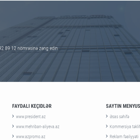
92 89 12 nömrəsinə zəng edin
FAYDALI KEÇIDLƏR
SAYTIN MENYU
www.president.az
Əsas səhifə
www.mehriban-aliyeva.az
Kommersiya təklif
www.azpromo.az
Reklam fəaliyyəti