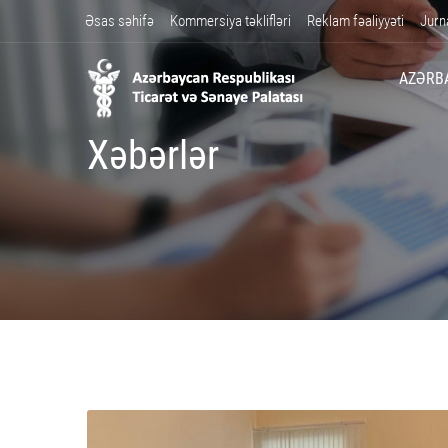
Əsas səhifə
Kommersiya təklifləri
Reklam fəaliyyəti
Jurn
AZƏRB
Xəbərlər