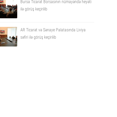
Bursa Ticarət Borsasının nümayəndə heyəti
ilə görüş keçirilib
AR Ticarət və Sənaye Palatasında Liviya
səfiri ilə görüş keçirilib