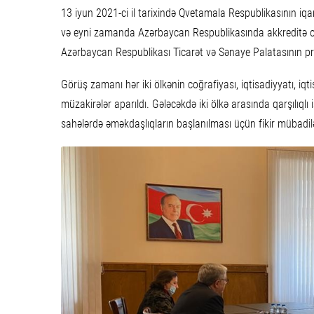
13 iyun 2021-ci il tarixində Qvetamala Respublikasının i
və eyni zamanda Azərbaycan Respublikasında akkreditə olu
Azərbaycan Respublikası Ticarət və Sənaye Palatasının pr
Görüş zamanı hər iki ölkənin coğrafiyası, iqtisadiyyatı, iqt
müzakirələr aparıldı. Gələcəkdə iki ölkə arasında qarşılıqlı 
sahələrdə əməkdaşlıqların başlanılması üçün fikir mübadiləl