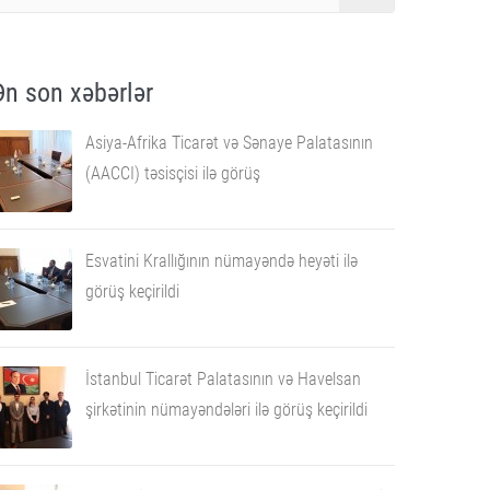
Ən son xəbərlər
Asiya-Afrika Ticarət və Sənaye Palatasının
(AACCI) təsisçisi ilə görüş
Esvatini Krallığının nümayəndə heyəti ilə
görüş keçirildi
İstanbul Ticarət Palatasının və Havelsan
şirkətinin nümayəndələri ilə görüş keçirildi