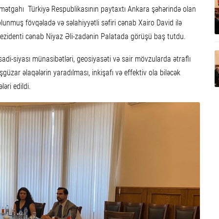
qamətgahı Türkiyə Respublikasının paytaxtı Ankara şəhərində olan
nmuş fövqəladə və səlahiyyətli səfiri cənab Xairo David ilə
ezidenti cənab Niyaz Əli-zadənin Palatada görüşü baş tutdu.
isadi-siyası münasibətləri, geosiyasəti və sair mövzularda ətraflı
işgüzar əlaqələrin yaradılması, inkişafı və effektiv ola biləcək
əri edildi.