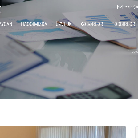
al
expo@c
AYCAN
HAQQIMIZDA
ÜZVLÜK
XƏBƏRLƏR
TƏDBIRLƏR
Qvet