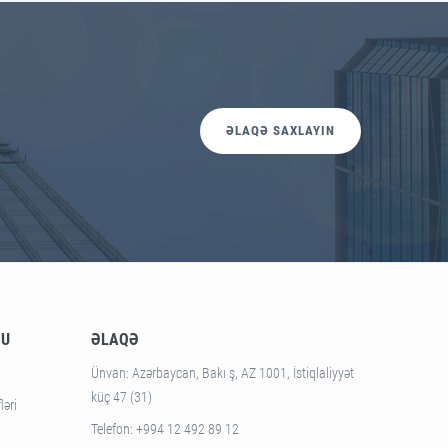
ƏLAQƏ SAXLAYIN
SU
ƏLAQƏ
Ünvan
: Azərbaycan, Bakı ş, AZ 1001, İstiqlaliyyət
küç 47 (31)
ləri
Telefon
: +994 12 492 89 12