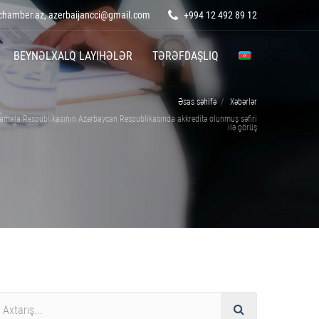
hamber.az, azerbaijancci@gmail.com
+994 12 492 89 12
BEYNƏLXALQ LAYIHƏLƏR
TƏRƏFDAŞLIQ
Əsas səhifə
Xəbərlər
amala Respublikasının Azərbaycan Respublikasında akkreditə olunmuş səfiri
ilə görüş