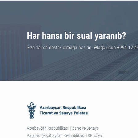
Hər hansı bir sual yaranıb?
Sizə daima dəstək olmağa hazırıq. Əlaqə üçün +994 12 4
Azərbaycan Respublikası Ticarət və Sənaye
Palatası (Azərbaycan Respublikası TSP və ya