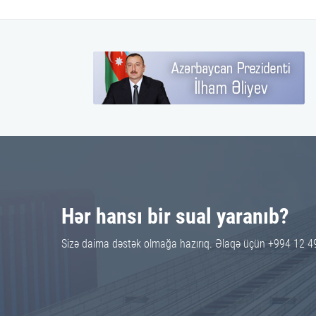
Hər hansı bir sual yaranıb?
Sizə daima dəstək olmağa hazırıq. Əlaqə üçün +994 12 4