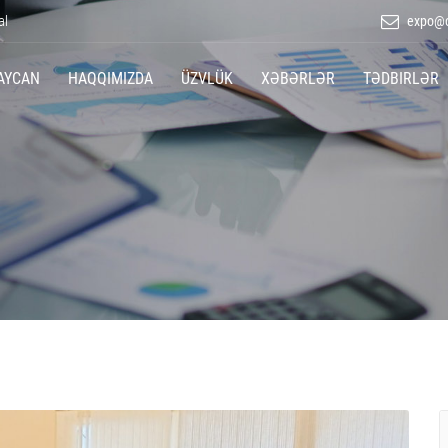
al
expo@c
AYCAN
HAQQIMIZDA
ÜZVLÜK
XƏBƏRLƏR
TƏDBIRLƏR