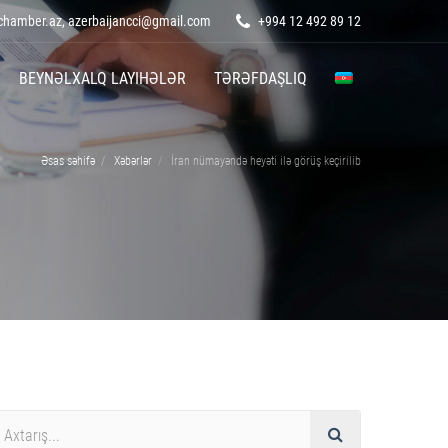
hamber.az, azerbaijancci@gmail.com
+994 12 492 89 12
BEYNƏLXALQ LAYIHƏLƏR
TƏRƏFDAŞLIQ
Əsas səhifə
Xəbərlər
İran nümayəndə heyəti ilə görüş keçirilib