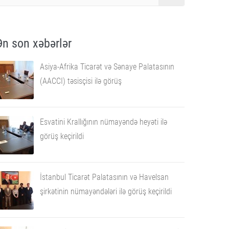
Ən son xəbərlər
Asiya-Afrika Ticarət və Sənaye Palatasının
(AACCI) təsisçisi ilə görüş
Esvatini Krallığının nümayəndə heyəti ilə
görüş keçirildi
İstanbul Ticarət Palatasının və Havelsan
şirkətinin nümayəndələri ilə görüş keçirildi