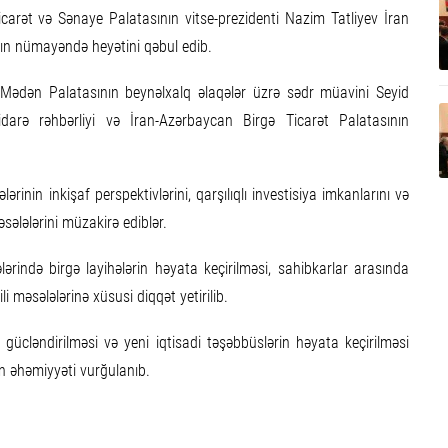
icarət və Sənaye Palatasının vitse-prezidenti Nazim Tatliyev İran
ın nümayəndə heyətini qəbul edib.
 Mədən Palatasının beynəlxalq əlaqələr üzrə sədr müavini Seyid
arə rəhbərliyi və İran-Azərbaycan Birgə Ticarət Palatasının
ərinin inkişaf perspektivlərini, qarşılıqlı investisiya imkanlarını və
sələlərini müzakirə ediblər.
ərində birgə layihələrin həyata keçirilməsi, sahibkarlar arasında
li məsələlərinə xüsusi diqqət yetirilib.
 gücləndirilməsi və yeni iqtisadi təşəbbüslərin həyata keçirilməsi
in əhəmiyyəti vurğulanıb.