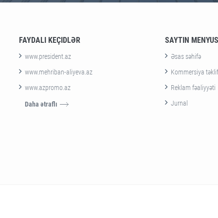
FAYDALI KEÇIDLƏR
SAYTIN MENYU
www.president.az
Əsas səhifə
www.mehriban-aliyeva.az
Kommersiya təklif
www.azpromo.az
Reklam fəaliyyəti
Jurnal
Daha ətraflı