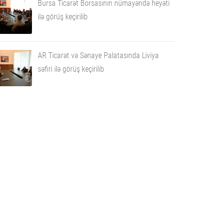
Bursa Ticarət Borsasının nümayəndə heyəti
ilə görüş keçirilib
AR Ticarət və Sənaye Palatasında Liviya
səfiri ilə görüş keçirilib