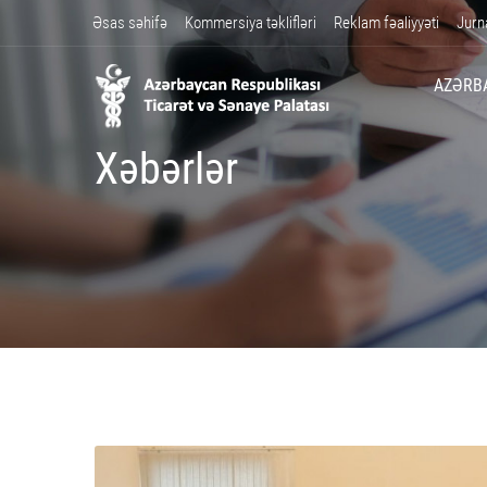
Əsas səhifə
Kommersiya təklifləri
Reklam fəaliyyəti
Jurn
AZƏRB
Xəbərlər