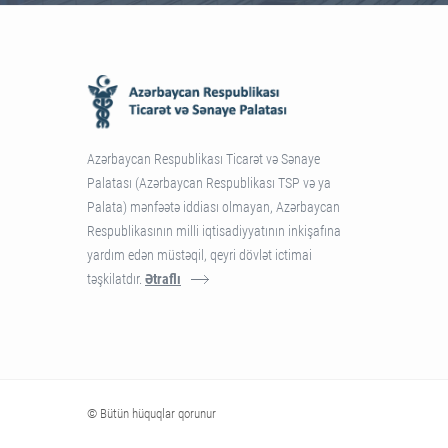
Azərbaycan Respublikası Ticarət və Sənaye
Palatası (Azərbaycan Respublikası TSP və ya
Palata) mənfəətə iddiası olmayan, Azərbaycan
Respublikasının milli iqtisadiyyatının inkişafına
yardım edən müstəqil, qeyri dövlət ictimai
təşkilatdır.
Ətraflı
© Bütün hüquqlar qorunur