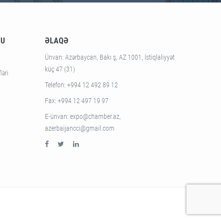
SU
ƏLAQƏ
Ünvan
: Azərbaycan, Bakı ş, AZ 1001, İstiqlaliyyət
küç 47 (31)
ləri
Telefon
: +994 12 492 89 12
Fax
: +994 12 497 19 97
E-ünvan
: expo@chamber.az,
azerbaijancci@gmail.com